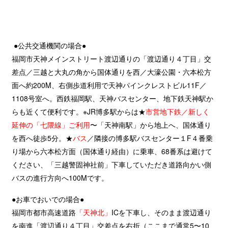
●公共交通機関の場合●
福岡市天神メインストリート渡辺通りの「渡辺通り４丁目」交
差点／三越と大丸の角から国体通りを西／大濠公園・六本松方
面へ約200M、右側歩道利用で天神パインクレストビル11F／
1108号室へ。西鉄福岡駅、天神バスセンター、地下鉄天神駅か
らも近くて便利です。※JR博多駅からは★
市営地下鉄／新しく
延伸の「七隈線」ご利用
〜「天神南駅」から地上へ、国体通り
を西へ徒歩5分。★
バス
／隣接の博多駅バスセンター１F４番乗
り場から六本松方面（国体通り経由）に乗車、68番系は避けて
ください、「三越警固神社前」下車していただき道路向かい側
バスの進行方向へ100Mです。
●お車でおいでの場合●
福岡市都市高速道路
「天神北」
ICを下車し、そのまま渡辺通り
を南進「渡辺通り４丁目」交差点を右折（ここまで通常5〜10