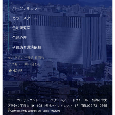
パーソナルカラー
カラースクール
色彩研究室
色彩心理
研修講習講演依頼
イルドクルール新着情報
アクセス・問い合わせ
HOME
カラーコンサルタント・カラースクール／イルドクルール／
福岡市中央
区天神２丁目３-10-1108（天神パインクレスト11F）
TEL092-731-0365
© Copyright ile de couleurs. All Rights Reserved.