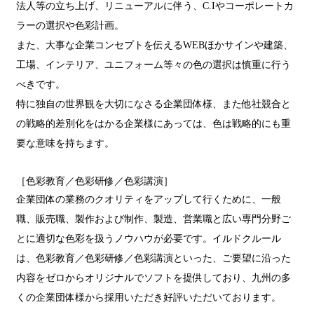
法人等の立ち上げ、リニューアルに伴う、C.Iやコーポレートカ
ラーの選択や色彩計画。
また、大事な企業コンセプトを伝えるWEBほかサインや建築、
工場、インテリア、ユニフォーム等々の色の選択は慎重に行う
べきです。
特に独自の世界観を大切になさる企業団体様、また他社競合と
の戦略的差別化をはかる企業様にあっては、色は戦略的にも重
要な意味を持ちます。
［色彩教育／色彩研修／色彩講演］
企業団体の業務のクオリティをアップして行くために、一般
職、販売職、製作および制作、製造、営業職と広い専門分野ご
とに適切な色彩を扱うノウハウが必要です。イルドクルール
は、色彩教育／色彩研修／色彩講演といった、ご要望に沿った
内容をゼロからオリジナルでソフトを提供しており、九州の多
くの企業団体様から採用いただき好評いただいております。